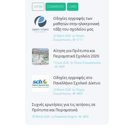
VIEWS
COMMENTS
LIKES
Οδηγίες εγγραφής των
μαθητών στην ηλεκτρονική
τάξη του σχολείου μας
20 March 2020
by
Πέτρος
Σταυρόπουλος
5113
Αίτηση για Πρότυπα και
Πειραματικά Σχολεία 2020
13 June 2020
by
Πέτρος Σταυρόπουλος
4589
Οδηγίες εγγραφής στο
Πανελλήνιο Σχολικό Δίκτυο
23 March 2020
by
Πέτρος
Σταυρόπουλος
4469
Συχνές ερωτήσεις για τις αιτήσεις σε
Πρότυπα και Πειραματικά
30 March 2024
by
Anastasios Drogitis
3692