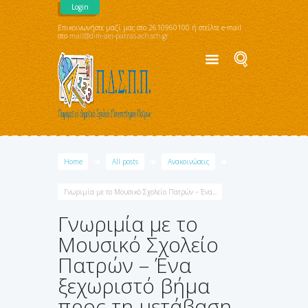
Login
Επικοινωνήστε μαζί μας στο 2610960100 ή στείλτε e-mail
στο
mail@dim-aei-patras.ach.sch.gr
Home
All posts
Ανακοινώσεις
Γνωριμία με το Μουσικό Σχολείο Πατρών – Ένα...
Γνωριμία με το
Μουσικό Σχολείο
Πατρών – Ένα
ξεχωριστό βήμα
προς τη μετάβαση