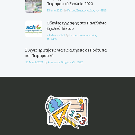
Πειραματικά Σχολεία 2020
13 June 2020
by
Πέτρος Σταυρόπουλος
4589
Οδηγίες εγγραφής στο Πανελλήνιο
Σχολικό Δίκτυο
23 March 2020
by
Πέτρος Σταυρόπουλος
4469
Συχνές ερωτήσεις για τις αιτήσεις σε Πρότυπα
και Πειραματικά
30 March 2024
by
Anastasios Drogitis
3692