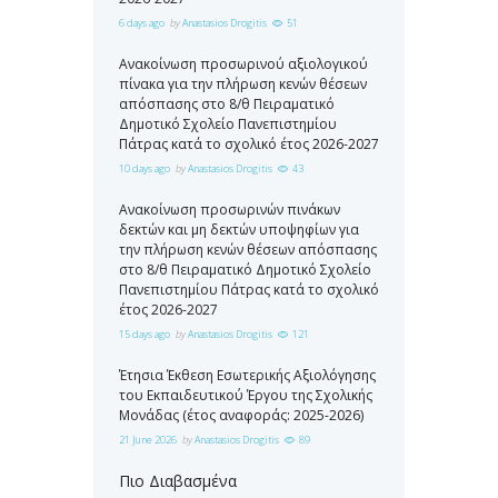
6 days ago
by
Anastasios Drogitis
51
Ανακοίνωση προσωρινού αξιολογικού
πίνακα για την πλήρωση κενών θέσεων
απόσπασης στο 8/θ Πειραματικό
Δημοτικό Σχολείο Πανεπιστημίου
Πάτρας κατά το σχολικό έτος 2026-2027
10 days ago
by
Anastasios Drogitis
43
Ανακοίνωση προσωρινών πινάκων
δεκτών και μη δεκτών υποψηφίων για
την πλήρωση κενών θέσεων απόσπασης
στο 8/θ Πειραματικό Δημοτικό Σχολείο
Πανεπιστημίου Πάτρας κατά το σχολικό
έτος 2026-2027
15 days ago
by
Anastasios Drogitis
121
Έτησια Έκθεση Εσωτερικής Αξιολόγησης
του Εκπαιδευτικού Έργου της Σχολικής
Μονάδας (έτος αναφοράς: 2025-2026)
21 June 2026
by
Anastasios Drogitis
89
Πιο Διαβασμένα