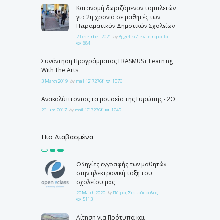
Κατανομή δωριζόμενων ταμπλετών
για 2η χρονιά σε μαθητές των
Πειραματικών Δημοτικών Σχολείων
2 December 2021
by
Aggeliki Alexandropoulou
884
Συνάντηση Προγράμματος ERASMUS+ Learning
With The Arts
3 March 2019
by
mail_i2j7276f
1076
Ανακαλύπτοντας τα μουσεία της Ευρώπης - 2Θ
26 June 2017
by
mail_i2j7276f
1249
Πιο Διαβασμένα
Οδηγίες εγγραφής των μαθητών
στην ηλεκτρονική τάξη του
σχολείου μας
20 March 2020
by
Πέτρος Σταυρόπουλος
5113
Αίτηση για Πρότυπα και