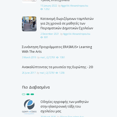
15 January 2022
by
Aggeliki Alexandropoulou
1252
Κατανομή δωριζόμενων ταμπλετών
για 2η χρονιά σε μαθητές των
Πειραματικών Δημοτικών Σχολείων
2 December 2021
by
Aggeliki Alexandropoulou
891
Συνάντηση Προγράμματος ERASMUS+ Learning
With The Arts
3 March 2019
by
mail_i2j7276f
1081
Ανακαλύπτοντας τα μουσεία της Ευρώπης - 2Θ
26 June 2017
by
mail_i2j7276f
1258
Πιο Διαβασμένα
Οδηγίες εγγραφής των μαθητών
στην ηλεκτρονική τάξη του
σχολείου μας
20 March 2020
by
Πέτρος Σταυρόπουλος