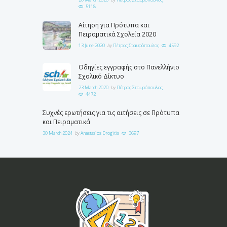
5118
Αίτηση για Πρότυπα και
Πειραματικά Σχολεία 2020
13 June 2020
by
Πέτρος Σταυρόπουλος
4592
Οδηγίες εγγραφής στο Πανελλήνιο
Σχολικό Δίκτυο
23 March 2020
by
Πέτρος Σταυρόπουλος
4472
Συχνές ερωτήσεις για τις αιτήσεις σε Πρότυπα
και Πειραματικά
30 March 2024
by
Anastasios Drogitis
3697