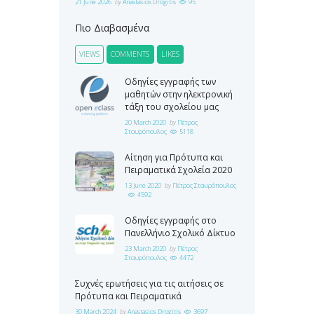
21 June 2026
by
Anastasios Drogitis
95
Πιο Διαβασμένα
VIEWS
COMMENTS
LIKES
Οδηγίες εγγραφής των
μαθητών στην ηλεκτρονική
τάξη του σχολείου μας
20 March 2020
by
Πέτρος
Σταυρόπουλος
5118
Αίτηση για Πρότυπα και
Πειραματικά Σχολεία 2020
13 June 2020
by
Πέτρος Σταυρόπουλος
4592
Οδηγίες εγγραφής στο
Πανελλήνιο Σχολικό Δίκτυο
23 March 2020
by
Πέτρος
Σταυρόπουλος
4472
Συχνές ερωτήσεις για τις αιτήσεις σε
Πρότυπα και Πειραματικά
30 March 2024
by
Anastasios Drogitis
3697