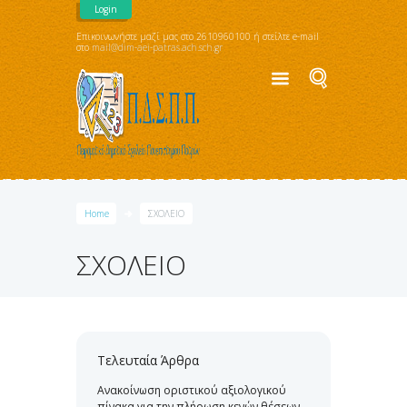
Login
Επικοινωνήστε μαζί μας στο 2610960100 ή στείλτε e-mail
στο
mail@dim-aei-patras.ach.sch.gr
Home
ΣΧΟΛΕΙΟ
ΣΧΟΛΕΙΟ
Τελευταία Άρθρα
Ανακοίνωση οριστικού αξιολογικού
πίνακα για την πλήρωση κενών θέσεων