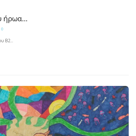
ου ήρωα…
0
υ Β2...