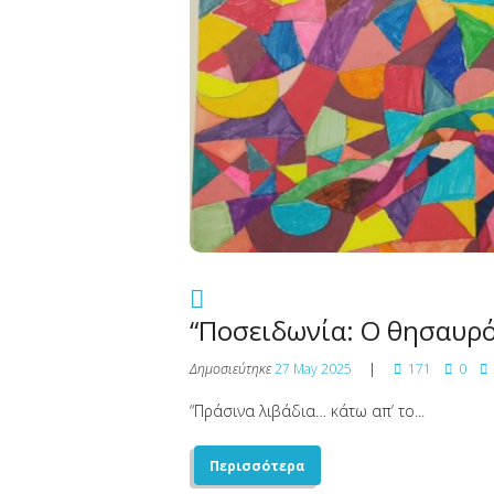
“Ποσειδωνία: Ο θησαυρό
Δημοσιεύτηκε
27 May 2025
171
0
“Πράσινα λιβάδια… κάτω απ’ το...
Περισσότερα