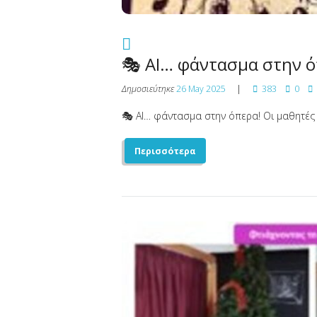
🎭 AI… φάντασμα στην ό
Δημοσιεύτηκε
26 May 2025
383
0
🎭 AI… φάντασμα στην όπερα! Οι μαθητές τ
Περισσότερα