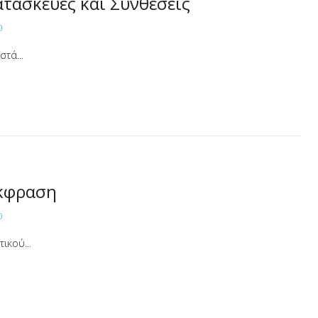
ατασκευές και Συνθέσεις
0
τά...
Έκφραση
0
ικού...