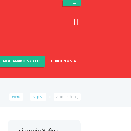
Login
ΝΈΑ- ΑΝΑΚΟΙΝΏΣΕΙΣ
ΕΠΙΚΟΙΝΩΝΊΑ
Home
All posts
Δραστηριότητες
Τελευταία Άρθρα