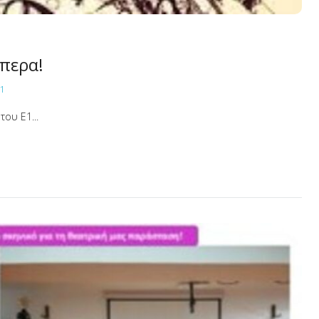
περα!
1
ου Ε1...