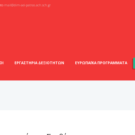
στο
mail@dim-aei-patras.ach.sch.gr
ΟΙ
ΕΡΓΑΣΤΗΡΙΑ ΔΕΞΙΟΤΗΤΩΝ
ΕΥΡΩΠΑΪΚΑ ΠΡΟΓΡΑΜΜΑΤΑ