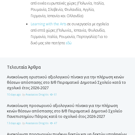
από εννέα ευρωπαϊκές χώρες (Πολωνία, Ιταλία,
Ρουμανία, Σλοβενία, Φινλανδία, Αγγλία,
Γερμανία, Ισπανία και Ολλανδία)
Learning with the Arts
σε συνεργασία με σχολεία
από επτά χώρες (Πολωνία,, Ισπανία, Φινλανδία,
Γερμανία, Ιταλία, Ρουμανία, Πορτογαλία) Για το
δικό μας site πατήστε
εδώ
Τελευταία Άρθρα
Ανακοίνωση οριστικού αξιολογικού πίνακα για την πλήρωση κενών
θέσεων απόσπασης στο 8/θ Πειραματικό Δημοτικό Σχολείο κατά το
σχολικό έτος 2026-2027
10 days ago
by
Anastasios Drogitis
61
Ανακοίνωση προσωρινού αξιολογικού πίνακα για την πλήρωση
κενών θέσεων απόσπασης στο 8/θ Πειραματικό Δημοτικό Σχολείο
Πανεπιστημίου Πάτρας κατά το σχολικό έτος 2026-2027
13 days ago
by
Anastasios Drogitis
47
Ανακοίνωση προσωρινών πινάκων δεκτών και μη δεκτών υποψηφίων