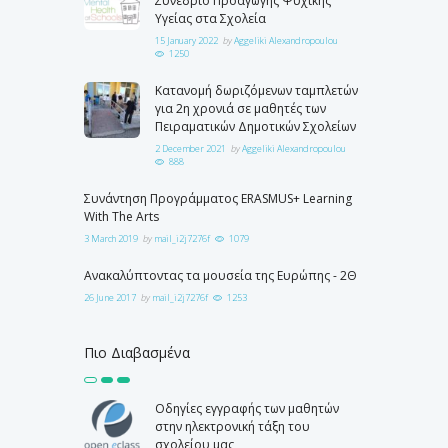
Συνέδριο Προαγωγής Ψυχικής
Υγείας στα Σχολεία
15 January 2022
by
Aggeliki Alexandropoulou
1250
Κατανομή δωριζόμενων ταμπλετών
για 2η χρονιά σε μαθητές των
Πειραματικών Δημοτικών Σχολείων
2 December 2021
by
Aggeliki Alexandropoulou
888
Συνάντηση Προγράμματος ERASMUS+ Learning
With The Arts
3 March 2019
by
mail_i2j7276f
1079
Ανακαλύπτοντας τα μουσεία της Ευρώπης - 2Θ
26 June 2017
by
mail_i2j7276f
1253
Πιο Διαβασμένα
Οδηγίες εγγραφής των μαθητών
στην ηλεκτρονική τάξη του
σχολείου μας