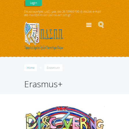
Login
Επικοινωνήστε μαζί μας στο 2610960100 ή στείλτε e-mail
στο
mail@dim-aei-patras.ach.sch.gr
Home
Erasmus+
Erasmus+