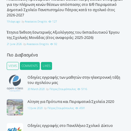
για την πλήρωση κενών θέσεων απόσπασης στο 8/θ Πειραματικό
Δημοτικό Σχολείο Πανεπιστημίου Πάτρας κατά το σχολικό έτος
2026-2027
19 days ago
by
Anastasios Drogitis
127
Έτησια Έκθεση Εσωτερικής Αξιολόγησης του Εκπαιδευτικού Έργου
της Σχολικής Μονάδας (έτος αναφοράς: 2025-2026)
21 June 2026
by
Anastasios Drogitis
92
Πιο Διαβασμένα
VIEWS
COMMENTS
LIKES
Οδηγίες εγγραφής των μαθητών στην ηλεκτρονική τάξη
του σχολείου μας
20 March 2020
by
Πέτρος Σταυρόπουλος
5116
Αίτηση για Πρότυπα και Πειραματικά Σχολεία 2020
13 June 2020
by
Πέτρος Σταυρόπουλος
4591
Οδηγίες εγγραφής στο Πανελλήνιο Σχολικό Δίκτυο