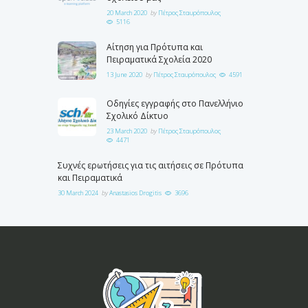
20 March 2020
by
Πέτρος Σταυρόπουλος
5116
Αίτηση για Πρότυπα και
Πειραματικά Σχολεία 2020
13 June 2020
by
Πέτρος Σταυρόπουλος
4591
Οδηγίες εγγραφής στο Πανελλήνιο
Σχολικό Δίκτυο
23 March 2020
by
Πέτρος Σταυρόπουλος
4471
Συχνές ερωτήσεις για τις αιτήσεις σε Πρότυπα
και Πειραματικά
30 March 2024
by
Anastasios Drogitis
3696