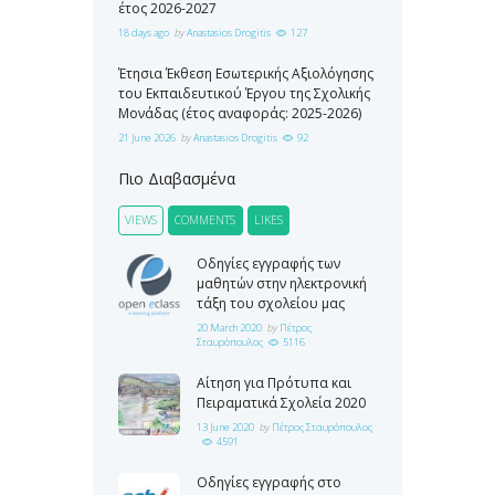
έτος 2026-2027
18 days ago
by
Anastasios Drogitis
127
Έτησια Έκθεση Εσωτερικής Αξιολόγησης
του Εκπαιδευτικού Έργου της Σχολικής
Μονάδας (έτος αναφοράς: 2025-2026)
21 June 2026
by
Anastasios Drogitis
92
Πιο Διαβασμένα
VIEWS
COMMENTS
LIKES
Οδηγίες εγγραφής των
μαθητών στην ηλεκτρονική
τάξη του σχολείου μας
20 March 2020
by
Πέτρος
Σταυρόπουλος
5116
Αίτηση για Πρότυπα και
Πειραματικά Σχολεία 2020
13 June 2020
by
Πέτρος Σταυρόπουλος
4591
Οδηγίες εγγραφής στο