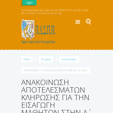
Login
Επικοινωνήστε μαζί μας στο 2610960100 ή στείλτε e-mail
στο
mail@dim-aei-patras.ach.sch.gr
Home
All posts
Ανακοινώσεις
ΑΝΑΚΟΙΝΩΣΗ ΑΠΟΤΕΛΕΣΜΑΤΩΝ ΚΛΗΡΩΣΗΣ ΓΙΑ ΤΗΝ...
ΑΝΑΚΟΙΝΩΣΗ
ΑΠΟΤΕΛΕΣΜΑΤΩΝ
ΚΛΗΡΩΣΗΣ ΓΙΑ ΤΗΝ
ΕΙΣΑΓΩΓΗ
ΜΑΘΗΤΩΝ ΣΤΗΝ Α΄