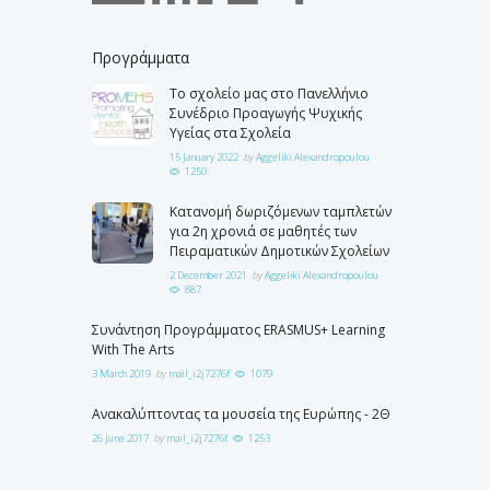
Προγράμματα
Το σχολείο μας στο Πανελλήνιο
Συνέδριο Προαγωγής Ψυχικής
Υγείας στα Σχολεία
15 January 2022
by
Aggeliki Alexandropoulou
1250
Κατανομή δωριζόμενων ταμπλετών
για 2η χρονιά σε μαθητές των
Πειραματικών Δημοτικών Σχολείων
2 December 2021
by
Aggeliki Alexandropoulou
887
Συνάντηση Προγράμματος ERASMUS+ Learning
With The Arts
3 March 2019
by
mail_i2j7276f
1079
Ανακαλύπτοντας τα μουσεία της Ευρώπης - 2Θ
26 June 2017
by
mail_i2j7276f
1253