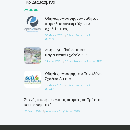
Πιο Διαβασμένα
Οδηγίες εγγραφής των μαθητών
στην ηλεκτρονική τάξη του
σχολείου μας
20 March 2020
by
Πέτρος Σταυρόπουλος
5116
Αίτηση για Πρότυπα και
Πειραματικά Σχολεία 2020
13 June 2020
by
Πέτρος Σταυρόπουλος
4591
Οδηγίες εγγραφής στο Πανελλήνιο
Σχολικό Δίκτυο
23 March 2020
by
Πέτρος Σταυρόπουλος
4471
Συχνές ερωτήσεις για τις αιτήσεις σε Πρότυπα
και Πειραματικά
30 March 2024
by
Anastasios Drogitis
3696