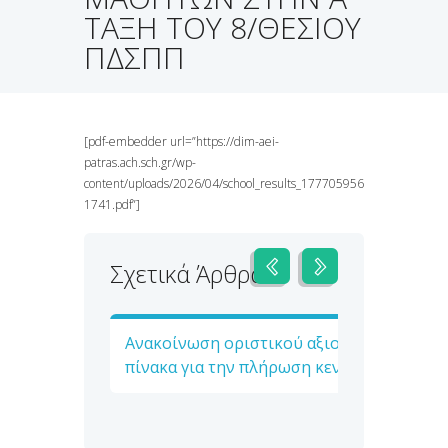
ΤΑΞΗ ΤΟΥ 8/ΘΕΣΙΟΥ
ΠΔΣΠΠ
[pdf-embedder url=”https://dim-aei-
patras.ach.sch.gr/wp-
content/uploads/2026/04/school_results_177705956
1741.pdf”]
Σχετικά Άρθρα
Ανακοίνωση οριστικού αξιολογικού
πίνακα για την πλήρωση κενών θέσεων
απόσπασης στο 8/θ Πειραματικό
Δημοτικό Σχολείο κατά το σχολικό έτος
2026-2027