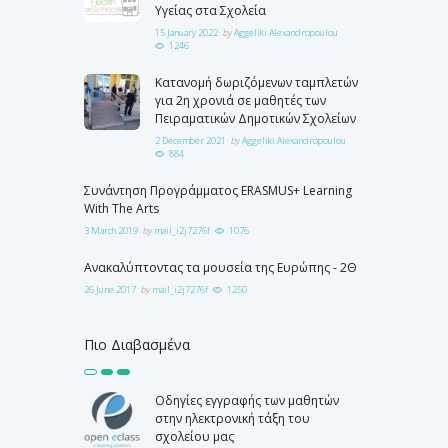
Υγείας στα Σχολεία
15 January 2022
by
Aggeliki Alexandropoulou
1246
Κατανομή δωριζόμενων ταμπλετών
για 2η χρονιά σε μαθητές των
Πειραματικών Δημοτικών Σχολείων
2 December 2021
by
Aggeliki Alexandropoulou
884
Συνάντηση Προγράμματος ERASMUS+ Learning
With The Arts
3 March 2019
by
mail_i2j7276f
1076
Ανακαλύπτοντας τα μουσεία της Ευρώπης - 2Θ
26 June 2017
by
mail_i2j7276f
1250
Πιο Διαβασμένα
Οδηγίες εγγραφής των μαθητών
στην ηλεκτρονική τάξη του
σχολείου μας