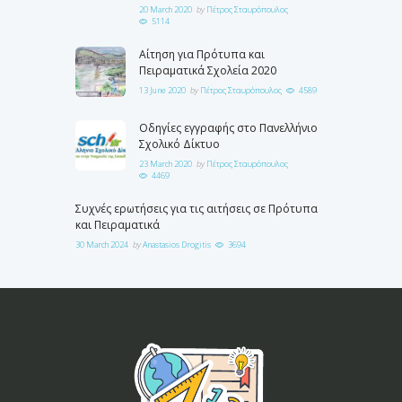
20 March 2020
by
Πέτρος Σταυρόπουλος
5114
Αίτηση για Πρότυπα και
Πειραματικά Σχολεία 2020
13 June 2020
by
Πέτρος Σταυρόπουλος
4589
Οδηγίες εγγραφής στο Πανελλήνιο
Σχολικό Δίκτυο
23 March 2020
by
Πέτρος Σταυρόπουλος
4469
Συχνές ερωτήσεις για τις αιτήσεις σε Πρότυπα
και Πειραματικά
30 March 2024
by
Anastasios Drogitis
3694