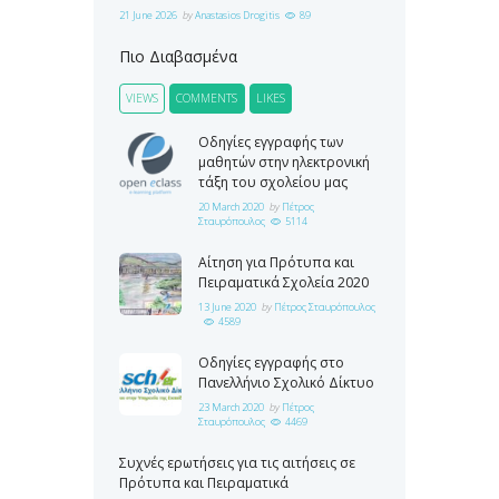
21 June 2026
by
Anastasios Drogitis
89
Πιο Διαβασμένα
VIEWS
COMMENTS
LIKES
Οδηγίες εγγραφής των
μαθητών στην ηλεκτρονική
τάξη του σχολείου μας
20 March 2020
by
Πέτρος
Σταυρόπουλος
5114
Αίτηση για Πρότυπα και
Πειραματικά Σχολεία 2020
13 June 2020
by
Πέτρος Σταυρόπουλος
4589
Οδηγίες εγγραφής στο
Πανελλήνιο Σχολικό Δίκτυο
23 March 2020
by
Πέτρος
Σταυρόπουλος
4469
Συχνές ερωτήσεις για τις αιτήσεις σε
Πρότυπα και Πειραματικά