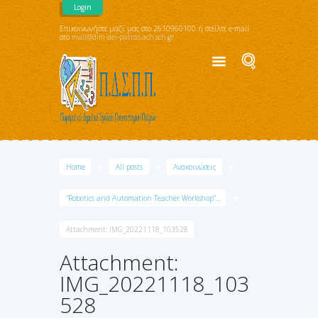
Login
Επικοινωνήστε μαζί μας στο 2610960100 ή στείλτε e-mail
στο
mail@dim-aei-patras.ach.sch.gr
Home
All posts
Ανακοινώσεις
“Robotics and Automation Teacher Workshop”...
Attachment: IMG_20221118_103528
Attachment:
IMG_20221118_103
528