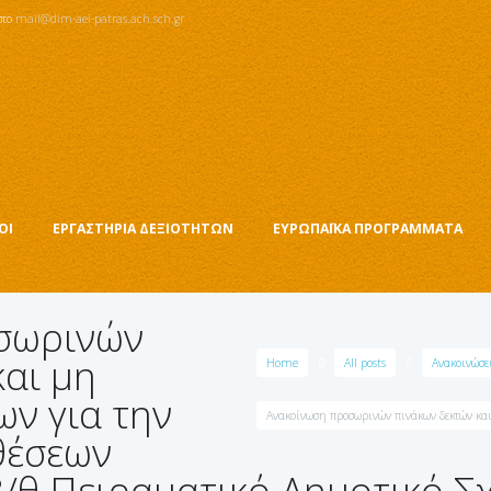
στο
mail@dim-aei-patras.ach.sch.gr
ΟΙ
ΕΡΓΑΣΤΗΡΙΑ ΔΕΞΙΟΤΗΤΩΝ
ΕΥΡΩΠΑΪΚΑ ΠΡΟΓΡΑΜΜΑΤΑ
σωρινών
και μη
Home
All posts
Ανακοινώσε
ν για την
Ανακοίνωση προσωρινών πινάκων δεκτών και
θέσεων
/θ Πειραματικό Δημοτικό Σ