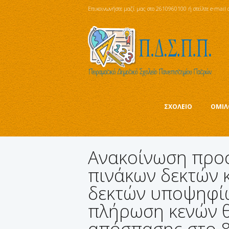
Επικοινωνήστε μαζί μας στο 2610960100 ή στείλτε e-mail 
ΣΧΟΛΕΙΟ
ΟΜΙΛ
Ανακοίνωση προ
πινάκων δεκτών 
δεκτών υποψηφίω
πλήρωση κενών 
απόσπασης στο 8