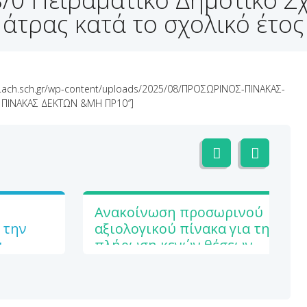
άτρας κατά το σχολικό έτος
as.ach.sch.gr/wp-content/uploads/2025/08/ΠΡΟΣΩΡΙΝΟΣ-ΠΙΝΑΚΑΣ-
Σ ΠΙΝΑΚΑΣ ΔΕΚΤΩΝ &ΜΗ ΠΡ10″]
Ανακοίνωση προσωρινού
 την
αξιολογικού πίνακα για την
ν
πλήρωση κενών θέσεων
απόσπασης στο 8/θ
 Σχολείο
Πειραματικό Δημοτικό Σχολείο
026-2027
Πανεπιστημίου Πάτρας κατά