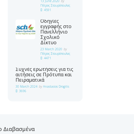
13 June 2020
by
Πέτρος Σταυρόπουλος
4591
Οδηγίες
εγγραφής στο
Πανελλήνιο
Σχολικό
Δίκτυο
23 March 2020
by
Πέτρος Σταυρόπουλος
4471
Συχνές ερωτήσεις για τις
αιτήσεις σε Πρότυπα και
Πειραματικά
30 March 2024
by
Anastasios Drogitis
3696
ο Διαβασμένα