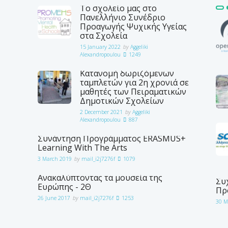
Το σχολείο μας στο
Πανελλήνιο Συνέδριο
Προαγωγής Ψυχικής Υγείας
στα Σχολεία
15 January 2022
by
Aggeliki
Alexandropoulou
1249
Κατανομή δωριζόμενων
ταμπλετών για 2η χρονιά σε
μαθητές των Πειραματικών
Δημοτικών Σχολείων
2 December 2021
by
Aggeliki
Alexandropoulou
887
Συνάντηση Προγράμματος ERASMUS+
Learning With The Arts
3 March 2019
by
mail_i2j7276f
1079
Ανακαλύπτοντας τα μουσεία της
Συχ
Ευρώπης - 2Θ
Πρ
26 June 2017
by
mail_i2j7276f
1253
30 M