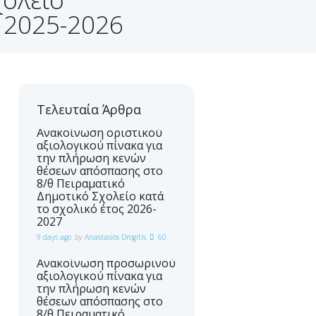
 2025-2026
Τελευταία Άρθρα
Ανακοίνωση οριστικού
αξιολογικού πίνακα για
την πλήρωση κενών
θέσεων απόσπασης στο
8/θ Πειραματικό
Δημοτικό Σχολείο κατά
το σχολικό έτος 2026-
Ανακοίνωση προσωρινών
Έτ
2027
πινάκων δεκτών και μη δεκτών
Αξ
9 days ago
by
Anastasios Drogitis
60
υποψηφίων για την πλήρωση
Εκ
Ανακοίνωση προσωρινού
κενών θέσεων απόσπασης στο
Σχ
αξιολογικού πίνακα για
8/θ Πειραματικό Δημοτικό
αν
την πλήρωση κενών
Σχολείο Πανεπιστημίου
θέσεων απόσπασης στο
8/θ Πειραματικό