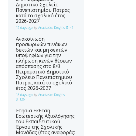
Πάτρας κατά το σχολικό έτος
Δημοτικό Σχολείο
2026-2027
Πανεπιστημίου Πάτρας
κατά το σχολικό έτος
2026-2027
12 days ago
by
Anastasios Drogitis
47
Ανακοίνωση
προσωρινών πινάκων
δεκτών και μη δεκτών
υποψηφίων για την
πλήρωση κενών θέσεων
απόσπασης στο 8/θ
Πειραματικό Δημοτικό
Σχολείο Πανεπιστημίου
Πάτρας κατά το σχολικό
έτος 2026-2027
18 days ago
by
Anastasios Drogitis
126
Έτησια Έκθεση
Εσωτερικής Αξιολόγησης
του Εκπαιδευτικού
Έργου της Σχολικής
Μονάδας (έτος αναφοράς: