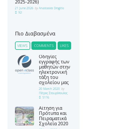
2025-2026)
21 June 2026
by
Anastasios Drogitis
92
Πιο Διαβασμένα
VIEWS
COMMENTS
LIKES
Οδηγίες
εγγραφής των
μαθητών στην
ηλεκτρονική
τάξη του
σχολείου μας
20 March 2020
by
Πέτρος Σταυρόπουλος
5116
Αίτηση για
Πρότυπα και
Πειραματικά
Σχολεία 2020