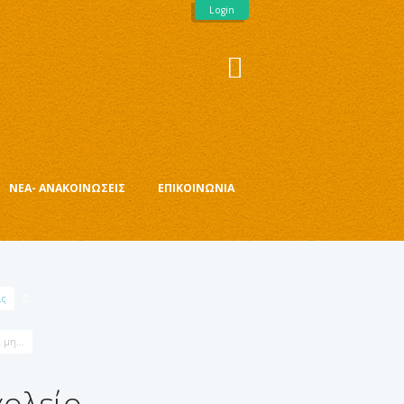
Login
ΝΈΑ- ΑΝΑΚΟΙΝΏΣΕΙΣ
ΕΠΙΚΟΙΝΩΝΊΑ
ις
 μη...
χολείο